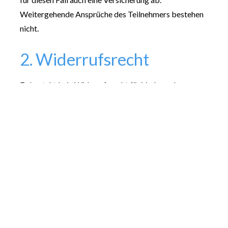
Weitergehende Ansprüche des Teilnehmers bestehen 
nicht.
2. Widerrufsrecht
Es besteht kein Widerrufsrecht für Verbraucher, 
§ 312g Abs. 2 S. 1 Nr. 9 BGB. Bei der Buchung eines 
Retreats handelt es sich um eine Dienstleistung im 
Zusammenhang mit einer Freizeitbetätigung. Gemäß 
§ 312g Abs. 2 Nr. 9 BGB besteht für solche 
Dienstleistungen kein Widerrufsrecht.
3. Reiseversicherung
Eine Reiseversicherung ist für den Aufenthalt in einem 
Reset Your Life Retreat zwingend erforderlich. Unsere 